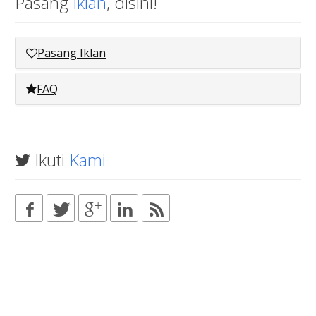
Pasang
Iklan
, disini!
Pasang Iklan
FAQ
Ikuti
Kami