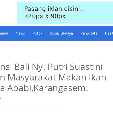
randa
News
Politik
Sosial Budaya
Pariwisata
Heal
si Bali Ny. Putri Suastini
an Masyarakat Makan Ikan
sa Ababi,Karangasem.
3