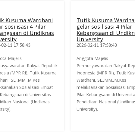
ik Kusuma Wardhani
Tutik Kusuma Wardha
r sosilisasi 4 Pilar
gelar sosilisasi 4 Pilar
angsaan di Undiknas
Kebangsaan di Undikn
versity
University
-02-11 17:58:43
2026-02-11 17:58:43
ota Majelis
Anggota Majelis
usyawaratan Rakyat Republik
Permusyawaratan Rakyat Rep
nesia (MPR RI), Tutik Kusuma
Indonesia (MPR RI), Tutik Ku
hani, SE.,MM.,M.Kes
Wardhani, SE.,MM.,M.Kes
ksanakan Sosialisasi Empat
melaksanakan Sosialisasi Em
 Kebangsaan di Universitas
Pilar Kebangsaan di Universit
idikan Nasional (Undiknas
Pendidikan Nasional (Undikna
rsity).
University).