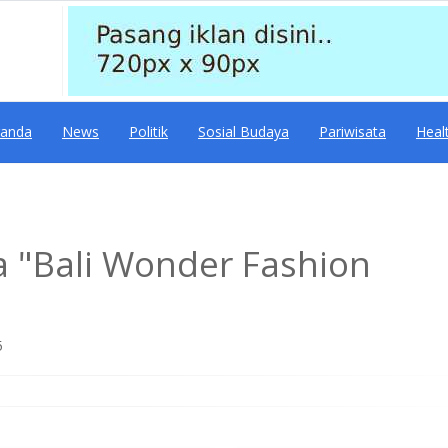
randa
News
Politik
Sosial Budaya
Pariwisata
Heal
a "Bali Wonder Fashion
5