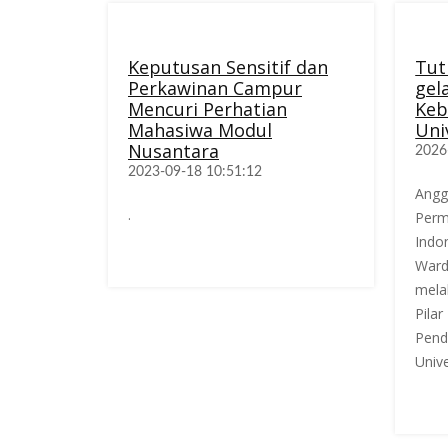
Keputusan Sensitif dan
Tut
Perkawinan Campur
gela
Mencuri Perhatian
Keb
Mahasiwa Modul
Uni
Nusantara
2026
2023-09-18 10:51:12
Angg
.
Perm
Indo
Ward
mela
Pilar
Pend
Unive