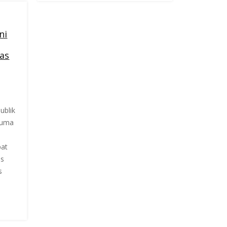
ni
as
ublik
suma
pat
as
s